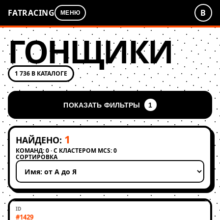
FATRACING
В
МЕНЮ
ГОНЩИКИ
1 736 В КАТАЛОГЕ
ПОКАЗАТЬ ФИЛЬТРЫ
1
1
НАЙДЕНО:
КОМАНД: 0 · С КЛАСТЕРОМ MCS: 0
СОРТИРОВКА
Применить сортировку
#1429